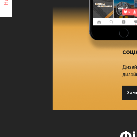
СОЦІ
Дизай
дизай
Зам