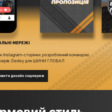
АЛЬНІ МЕРЕЖІ
н Instagram-сторінки, розроблений командою
нерів :Dedey для ШИНИ ГЛОБАЛ
овити дизайн соцмереж
фірмовий стиль