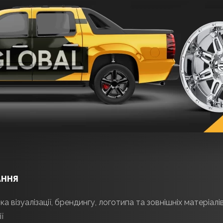
АННЯ
а візуалізації, брендингу, логотипа та зовнішніх матеріалі
ї