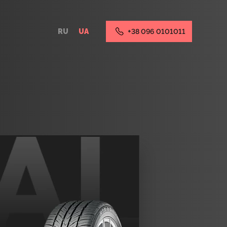
RU
UA
+38 096 0101011