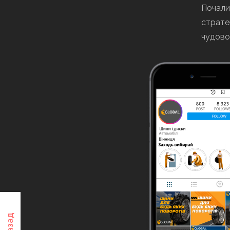
Почали
страте
чудово
Назад