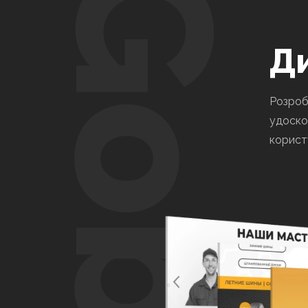
Gobal
Розроб
удоско
корист