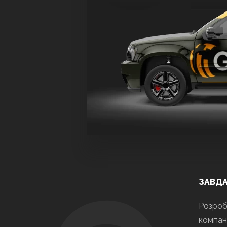
ЗАВД
Розробк
компані