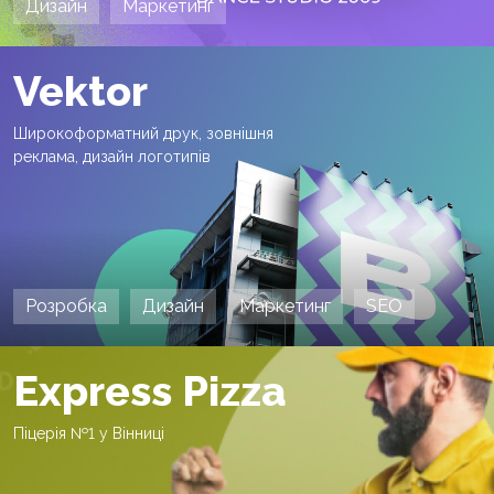
Дизайн
Маркетинг
Vektor
Широкоформатний друк, зовнішня
реклама, дизайн логотипів
Розробка
Дизайн
Маркетинг
SEO
Express Pizza
Піцерія №1 у Вінниці