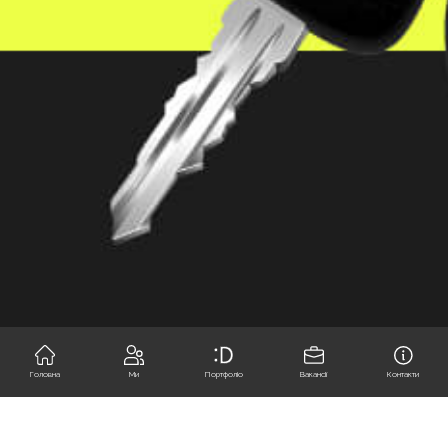
Головна
Ми
Портфоліо
Вакансії
Контакти
Шини Глобал