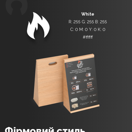
White
R: 255 G: 255 B: 255
C: 0 M: 0 Y: 0 K: 0
#ffffff
фірмовий стиль