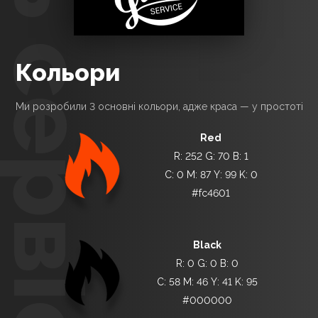
Гриль сервіс
кольори
Ми розробили 3 основні кольори, адже краса — у простоті
Red
R: 252 G: 70 B: 1
C: 0 M: 87 Y: 99 K: 0
#fc4601
Black
R: 0 G: 0 B: 0
C: 58 M: 46 Y: 41 K: 95
#000000